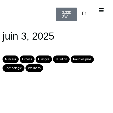
0,00
€
Fr
0
juin 3, 2025
Minceur
Fitness
Lifestyle
Nutrition
Pour les pros
Technologie
Wellness