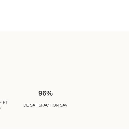
96
%
F ET
DE SATISFACTION SAV
E