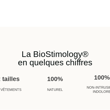
La BioStimology®
en quelques chiffres
100
%
2 tailles
100
%
NON-INTRUSI
 VÊTEMENTS
NATUREL
INDOLOR