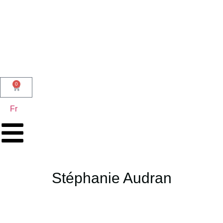
0
Fr
Stéphanie Audran